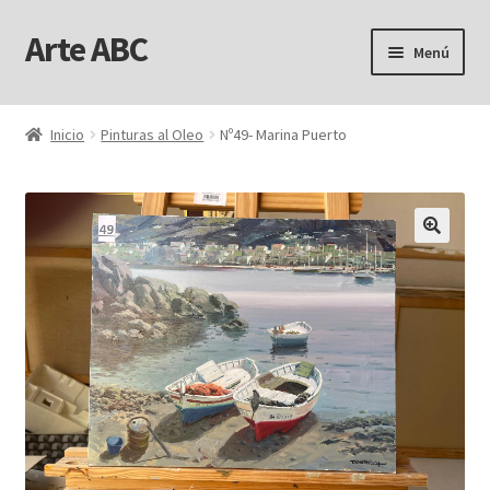
Arte ABC
Ir
Ir
Menú
a
al
la
contenido
Inicio
navegación
Inicio
Pinturas al Oleo
Nº49- Marina Puerto
Aviso Legal
Carrito
Finalizar compra
Mi cuenta
Personalizar Cookies
Política de Cookies