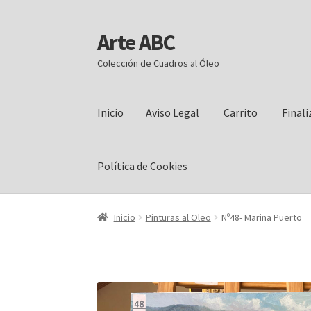
Arte ABC
Ir
Ir
a
al
Colección de Cuadros al Óleo
la
contenido
navegación
Inicio
Aviso Legal
Carrito
Final
Política de Cookies
Inicio
Aviso Legal
Carrito
Finalizar compra
Mi
Inicio
Pinturas al Oleo
Nº48- Marina Puerto