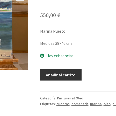
550,00
€
Marina Puerto
Medidas 38×46 cm
Hay existencias
Nº48-
Añadir al carrito
Marina
Puerto
cantidad
Categoría:
Pinturas al Oleo
Etiquetas:
cuadros
,
domenech
,
marina
,
oleo
,
pu