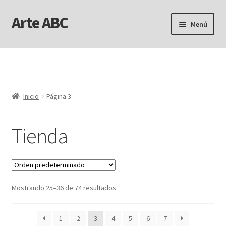
Arte ABC
Ir
Ir
Menú
a
al
la
contenido
Inicio
navegación
Aviso Legal
Inicio
Página 3
Carrito
Tienda
Finalizar compra
Mi cuenta
Personalizar Cookies
Mostrando 25–36 de 74 resultados
Política de Cookies
1
2
3
4
5
6
7