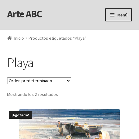
Arte ABC
Ir
Ir
Menú
a
al
la
contenido
Inicio
navegación
Inicio
Productos etiquetados “Playa”
Aviso Legal
Playa
Carrito
Finalizar compra
Mostrando los 2 resultados
Mi cuenta
Personalizar Cookies
¡Agotado!
Política de Cookies