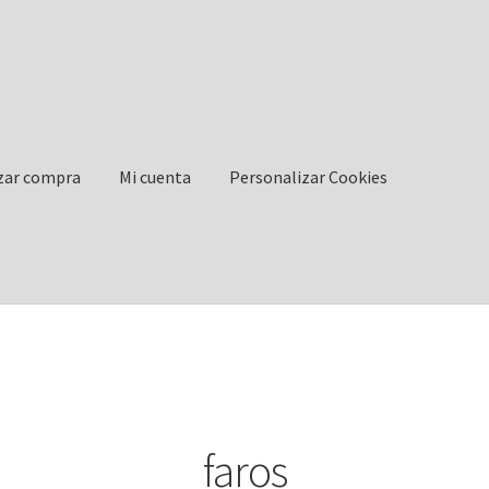
izar compra
Mi cuenta
Personalizar Cookies
 cuenta
Personalizar Cookies
Política de Cookies
faros