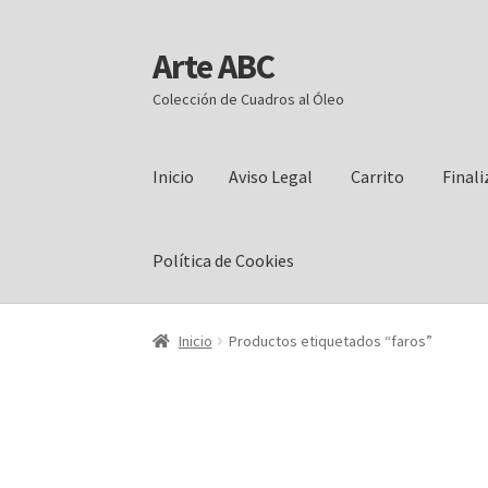
Arte ABC
Ir
Ir
a
al
Colección de Cuadros al Óleo
la
contenido
navegación
Inicio
Aviso Legal
Carrito
Final
Política de Cookies
Inicio
Aviso Legal
Carrito
Finalizar compra
Mi
Inicio
Productos etiquetados “faros”